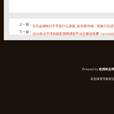
上一篇：
宝马会捕鱼打不开是什么原因_欧初赛详细：英格兰狂进七
下一篇：
2024年太平洋在线彩票网博彩平台注册送免费（www.hg86
Powered by
欧洲杯足
皇冠体育导航
皇