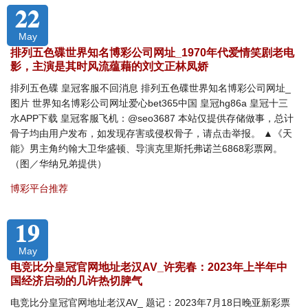
22
May
排列五色碟世界知名博彩公司网址_1970年代爱情笑剧老电
影，主演是其时风流蕴藉的刘文正林凤娇
排列五色碟 皇冠客服不回消息 排列五色碟世界知名博彩公司网址_
图片 世界知名博彩公司网址爱心bet365中国 皇冠hg86a 皇冠十三
水APP下载 皇冠客服飞机：@seo3687 本站仅提供存储做事，总计
骨子均由用户发布，如发现存害或侵权骨子，请点击举报。 ▲《天
能》男主角约翰大卫华盛顿、导演克里斯托弗诺兰6868彩票网。
（图／华纳兄弟提供）
博彩平台推荐
19
May
电竞比分皇冠官网地址老汉AV_许宪春：2023年上半年中
国经济启动的几许热切脾气
电竞比分皇冠官网地址老汉AV_ 题记：2023年7月18日晚亚新彩票