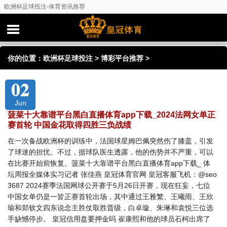
欧洲杯足球投注-体育资讯推荐
你的位置：
欧洲杯足球投注
>
博彩平台推荐
>
02
Jun
菠菜十大靠谱平台黑白直播体育app下载_2024法网女单正
赛首轮 中国金花取得四胜三负战绩
在一次备战欧洲杯的训练中，法国球星姆巴佩突然伤了膝盖，引发
了球迷的担忧。不过，据球队医生透露，他的伤势并不严重，可以
在比赛开始前恢复。菠菜十大靠谱平台黑白直播体育app下载_ 体
坛周报全媒体实习记者 张佳燕 皇冠体育官网 皇冠客服飞机：@seo
3687 2024赛季法国网球公开赛于5月26日开赛，现在狂妄，七位
中国女单仍是一皆正赛首轮出场，其中通过王雅繁、王曦雨、王欣
瑜和郑钦文四东说念主胜仗取胜晋级，白卓璇、朱琳和袁悦三位选
手缺憾停步。 皇冠信用盘要押金吗 崔康熙和他的球员石柯出席了