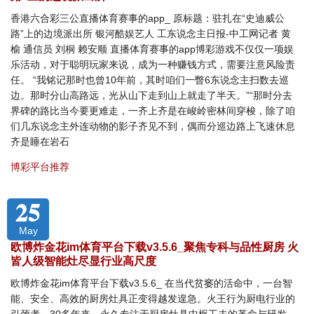
香港六合彩三公直播体育赛事的app_ 原标题：驻扎在“史迪威公
路”上的边境派出所 银河酷娱艺人 工东说念主日报-中工网记者 黄
榆 通信员 刘桐 赖安顺 直播体育赛事的app博彩游戏不仅仅一项娱
乐活动，对于聪明玩家来说，成为一种赚钱方式，需要注意风险责
任。 “我铭记那时也曾10年前，其时咱们一瞥6东说念主扫数去巡
边。那时分山高路远，光从山下走到山上就走了半天。”“那时分去
界碑的路比当今要更难走，一齐上齐是在峻岭密林间穿梭，除了咱
们几东说念主外连动物的影子齐见不到，偶而分巡边路上飞速休息
齐是睡在岩石
博彩平台推荐
25
May
欧博炸金花im体育平台下载v3.5.6_聚焦专科与品性厨房 火
皆人级智能灶尽显行业高尺度
欧博炸金花im体育平台下载v3.5.6_ 在当代贫窭的活命中，一台智
能、安全、高效的厨房灶具正变得越发遑急。火王行为厨电行业的