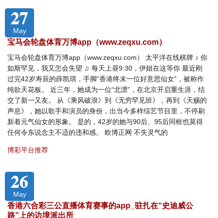
27
May
宝马会轮盘体育万博app（www.zeqxu.com）
宝马会轮盘体育万博app（www.zeqxu.com） 太平洋在线棋牌 ♪ 你
如斯罕见，我又怎会失望 ♫ 每天上昼9:30，伊姐在这等你 最近刚
过完42岁寿辰的薛凯琪，手脚“香港终末一位好意思仙女”，被称作
纯欲天花板。 近三年，她成为一位“北漂”，在北京开启重生涯，结
交了新一又友。 从《乘风破浪》到《无穷罕见班》，再到《天赐的
声息》，她以歌手和演员的身份，出当今多样综艺节目里，不停刷
新着元气仙女的形象。 是的，42岁的她与90后、95后同框也莫得
任何令东说念主不适的违和感。 欧博正网 不失灵气的
博彩平台推荐
26
May
香港六合彩三公直播体育赛事的app_驻扎在“史迪威公
路”上的边境派出所