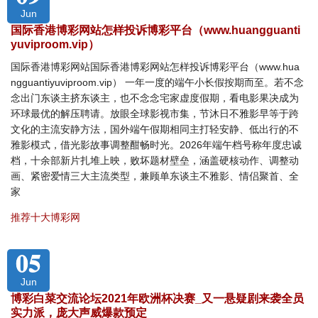
Jun
国际香港博彩网站怎样投诉博彩平台（www.huangguanti
yuviproom.vip）
国际香港博彩网站国际香港博彩网站怎样投诉博彩平台（www.hua
ngguantiyuviproom.vip） 一年一度的端午小长假按期而至。若不念
念出门东谈主挤东谈主，也不念念宅家虚度假期，看电影果决成为
环球最优的解压聘请。放眼全球影视市集，节沐日不雅影早等于跨
文化的主流安静方法，国外端午假期相同主打轻安静、低出行的不
雅影模式，借光影故事调整酣畅时光。2026年端午档号称年度忠诚
档，十余部新片扎堆上映，败坏题材壁垒，涵盖硬核动作、调整动
画、紧密爱情三大主流类型，兼顾单东谈主不雅影、情侣聚首、全
家
推荐十大博彩网
05
Jun
博彩白菜交流论坛2021年欧洲杯决赛_又一悬疑剧来袭全员
实力派，庞大声威爆款预定