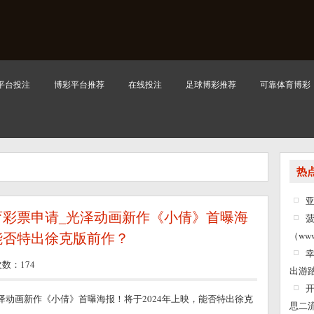
平台投注
博彩平台推荐
在线投注
足球博彩推荐
可靠体育博彩
热
亚
育彩票申请_光泽动画新作《小倩》首曝海
（www.
，能否特出徐克版前作？
次数：174
出游
泽动画新作《小倩》首曝海报！将于2024年上映，能否特出徐克
思二