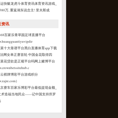
幸运快艇龙虎斗体育资讯体育资讯游戏_
380万, 重返湖东说念主! 里夫斯成
关资讯
868百家乐青草园足球直播平台
huangguantiyuvipdir
菜十大靠谱平台黑白直播体育app下载
24法网女单正赛首轮 中国金花取得四
菠菜花贷款是正规平台吗网上赌博平台
crownbetssitehub.c
开云棋牌博彩平台游戏积分
.zajre.com）
北京赛车百家乐博彩平台最低提现金额_
仁术造福当地民众——记中国支持所罗
岛