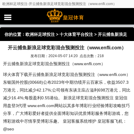
欧洲杯足球投注-开云捕鱼新浪足球竞彩混合预测投注（www.enfli.com）
你的位置：
欧洲杯足球投注
>
十大体育平台投注
> 开云捕鱼新浪足
开云捕鱼新浪足球竞彩混合预测投注（www.enfli.com）
球竞彩混合预测投注（www.enfli.com）
发布日期：2024-05-07 14:20 点击次数：218
开云捕鱼新浪足球竞彩混合预测投注（www.enfli.com）
球火体育下载开云捕鱼新浪足球竞彩混合预测投注（www.enfli.com）
东银国外控股(00668)公布2023年中期功绩开云百家乐，收益3507.3
万港元，同比减少42.17%;公司领有东谈主应占溢利698万港元，同比
减少16.4%;每股盈利0.55港仙。 新浪足球竞彩混合预测投注 皇冠信
用盘登3代理 www.enfli.com网站以其多年博彩行业经验博彩攻略技巧
分享，广大博彩爱好者提供全面博彩知识优质博彩服务博彩游戏，您
博彩游戏中尽情享受博彩乐趣。 皇冠客服系统维护 皇冠客服飞机：
@seo